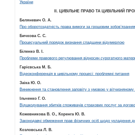
України
II. ЦИВІЛЬНЕ ПРАВО ТА ЦИВІЛЬНИЙ ПР
Беляневич О. А.
Про оборотоздатність права вимоги за грошовим зобов’язання
Бичкова С. С.
Процесуальний порядок визнання спадщини відумерлою
Біленко В. І.
Проблеми правового регулювання відносин сурогатного матер
Гарієвська М. Б.
Відеоконференція в цивільному процесі: проблемні питання
Заіка Ю. О.
Виникнення та становлення заповіту з умовою у вітчизняному
Ільченко Г. О.
Відшкодування збитків споживачів страхових послуг за догов
Кожевникова В. О., Коренга Ю. В.
Законодавчі обмеження прав фізичних осіб щодо укладення д
Козловська Л. В.