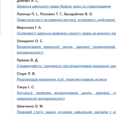
Довгерт А. С.
Джерела цивільного права України: види та співвідношення
Лапечук П. І., Попович Т. Г., Бесарабчик В. О.
Право власності на природні ресурси: особливості здійсненн
Миронова Г. А.
Особливості цивільно-правового захисту права на медичну до
Онищенко О. С.
Відшкодування моральної шкоди, завданої громадянинові
відповідальності
Примак В. Д.
Справедливість і розумність при відшкодуванні моральної шко
Сіщук Л. В.
Реорганізація юридичних осіб: теоретико-правові аспекти
Тімуш І. С.
Актуальні проблеми відшкодування шкоди, завданої гр
кримінальної відповідальності
Шевченко О. М.
Правовий статус вищих духовних навчальних закладів у ко