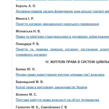
Король А. О.
Договірно-правові засади формування зони вільної торгівлі 
Микита І. Р.
Поняття договору міжнародного морського перевезення
Міловська Н. В.
Права та обов’язки страхувальника в договірних зобов’язаннях
Пожоджук Р. В.
Поняття та правова природа договору постачання елект
споживчого договору
IV. ЖИТЛОВІ ПРАВА В СИСТЕМІ ЦИВІЛ
Балюк Ю. О.
Речове право користування житлом членами сім’ї власника
Бернацький М. В.
Колізії норм в житловому законодавстві України
Біленко М. С.
Підстави набуття права власності на об’єкт будівництва
Галянтич М. К., Самойленко Г. В.