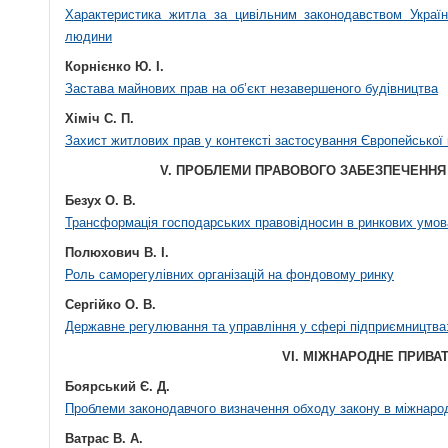
Характеристика житла за цивільним законодавством Україн
людини
Корнієнко Ю. І.
Застава майнових прав на об’єкт незавершеного будівництва
Хіміч С. П.
Захист житлових прав у контексті застосування Європейської 
V. ПРОБЛЕМИ ПРАВОВОГО ЗАБЕЗПЕЧЕННЯ 
Безух О. В.
Трансформація господарських правовідносин в ринкових умов
Полюхович В. І.
Роль саморегулівних організацій на фондовому ринку
Сергійко О. В.
Державне регулювання та управління у сфері підприємництва: 
VI. МІЖНАРОДНЕ ПРИВА
Боярський Є. Д.
Проблеми законодавчого визначення обходу закону в міжнаро
Ватрас В. А.