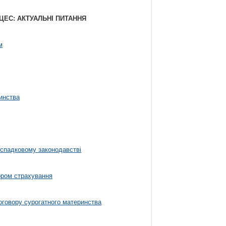
ОЦЕС: АКТУАЛЬНІ ПИТАННЯ
м
инства
 спадковому законодавстві
ором страхування
оговору сурогатного материнства