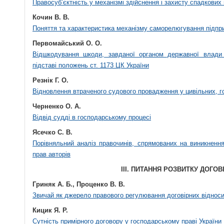
Правосуб’єктність у механізмі здійснення і захисту спадкових
Кочин В. В.
Поняття та характеристика механізму саморелюгування підпр
Первомайський О. О.
Відшкодування шкоди, завданої органом державної влади
підставі положень ст. 1173 ЦК України
Резнік Г. О.
Відновлення втраченого судового провадження у цивільних, г
Черненко О. А.
Відвід судді в господарському процесі
Ясечко С. В.
Порівняльний аналіз правочинів, спрямованих на виникненн
прав авторів
III. ПИТАННЯ РОЗВИТКУ ДОГО
Гриняк А. Б., Проценко В. В.
Звичай як джерело правового регулювання договірних віднос
Кицик Я. Р.
Сутність примірного договору у господарському праві України