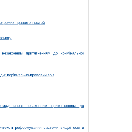
я окремих правомочностей
помогу
 незаконним притягненням до кримінальної
ди: порівняльно-правовий зріз
омадянинові незаконним притягненням до
нтексті реформування системи вищої освіти