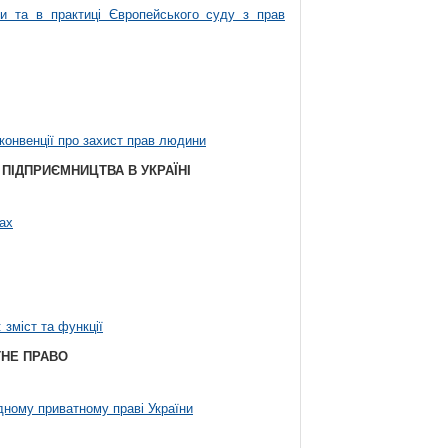
и та в практиці Європейського суду з прав
конвенції про захист прав людини
ПІДПРИЄМНИЦТВА В УКРАЇНІ
ах
зміст та функції
ТНЕ ПРАВО
дному приватному праві України